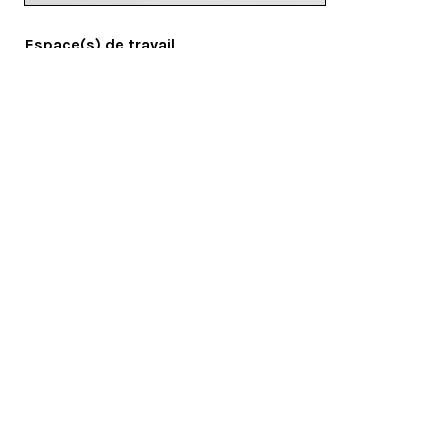
Espace(s) de travail
Subito
16.04.2018
Presto